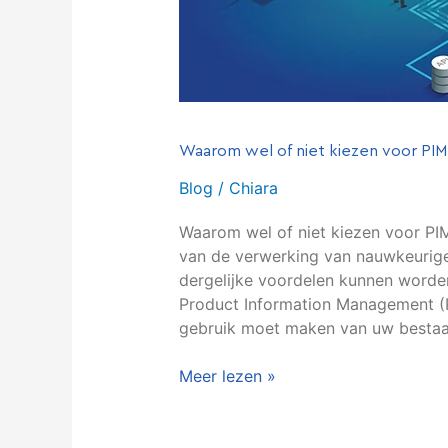
als
SaaS-
oplossing?
Waarom wel of niet kiezen voor PIM 
Blog
/
Chiara
Waarom wel of niet kiezen voor P
van de verwerking van nauwkeurige
dergelijke voordelen kunnen worden
Product Information Management (P
gebruik moet maken van uw bestaan
Meer lezen »