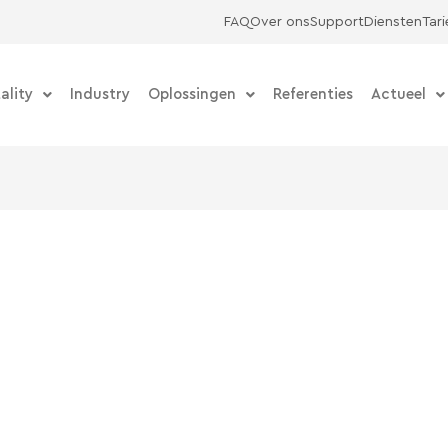
FAQ
Over ons
Support
Diensten
Tar
ality
Industry
Oplossingen
Referenties
Actueel