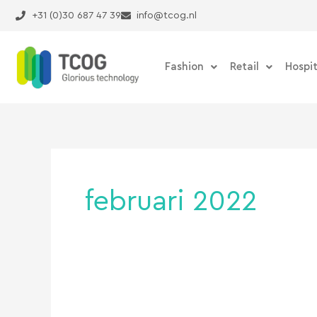
Ga
+31 (0)30 687 47 39
info@tcog.nl
naar
de
inhoud
Fashion
Retail
Hospit
februari 2022