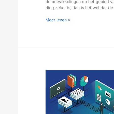
de ontwikkelingen op het gebied van 
ding zeker is, dan is het wel dat de
Meer lezen »
Waarom
wel
of
niet
kiezen
voor
PIM