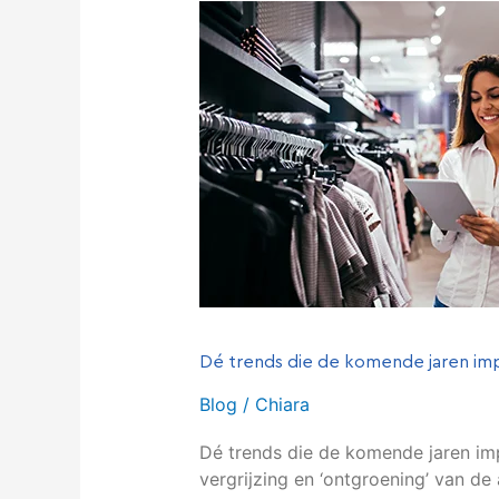
Dé
trends
die
de
komende
jaren
impact
hebben
Dé trends die de komende jaren i
Blog
/
Chiara
Dé trends die de komende jaren i
vergrijzing en ‘ontgroening’ van d