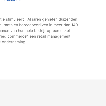
ie stimuleert
atie stimuleert Al jaren genieten duizenden
staurants en horecabedrijven in meer dan 140
unnen van hun hele bedrijf op één enkel
ified commerce”, een retail management
de onderneming