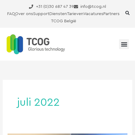
Ga
+31 (0)30 687 47 39
info@tcog.nl
naar
FAQ
Over ons
Support
Diensten
Tarieven
Vacatures
Partners
de
TCOG België
inhoud
juli 2022