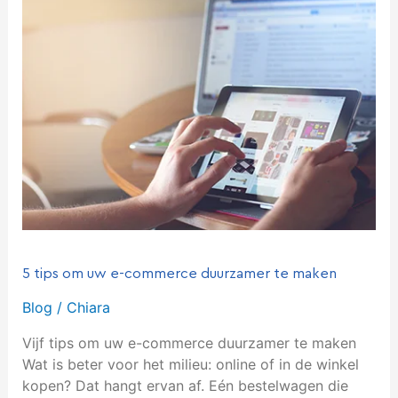
5
tips
om
uw
e-
commerce
duurzamer
te
maken
5 tips om uw e-commerce duurzamer te maken
Blog
/
Chiara
Vijf tips om uw e-commerce duurzamer te maken
Wat is beter voor het milieu: online of in de winkel
kopen? Dat hangt ervan af. Eén bestelwagen die