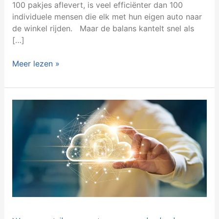
100 pakjes aflevert, is veel efficiënter dan 100
individuele mensen die elk met hun eigen auto naar
de winkel rijden. Maar de balans kantelt snel als
[…]
Meer lezen »
Waarom
retailers
overstappen
naar
de
cloud