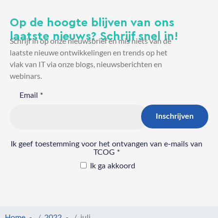
Op de hoogte blijven van ons
laatste nieuws? Schrijf snel in!
Schrijf in op onze nieuwsbrief en mis niets van de
laatste nieuwe ontwikkelingen en trends op het
vlak van IT via onze blogs, nieuwsberichten en
webinars.
Home
2022
juli