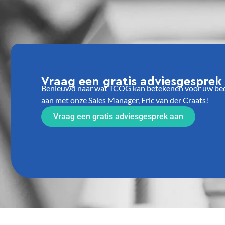
Vraag een gratis adviesgesprek
Benieuwd naar wat TCOG kan betekenen voor uw bedri
aan met onze Sales Manager, Eric van der Craats!
Vraag een gratis adviesgesprek aan