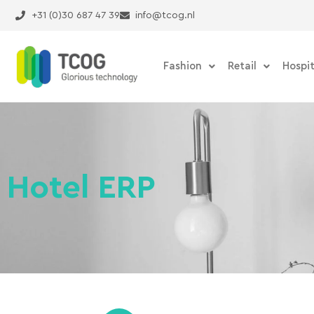
Ga
+31 (0)30 687 47 39
info@tcog.nl
naar
de
inhoud
Fashion
Retail
Hospit
Hotel ERP