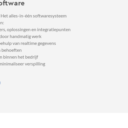
oftware
. Het alles-in-één softwaresysteem
en:
ers, oplossingen en integratiepunten
 door handmatig werk
ehulp van realtime gegevens
n behoeften
n binnen het bedrijf
inimaliseer verspilling