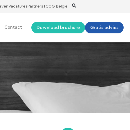
ieven
Vacatures
Partners
TCOG België
Download brochure
Gratis advies
Contact