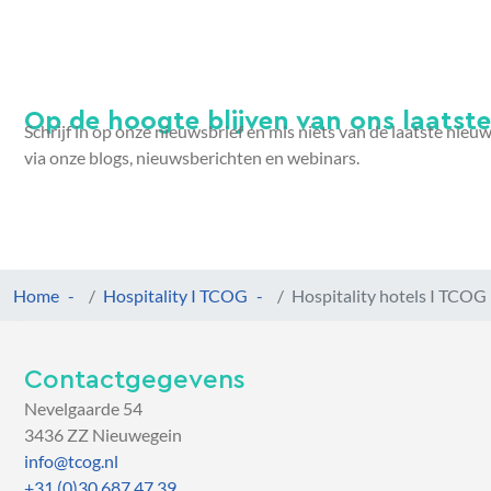
Op de hoogte blijven van ons laatste 
Schrijf in op onze nieuwsbrief en mis niets van de laatste nieu
via onze blogs, nieuwsberichten en webinars.
Home
Hospitality I TCOG
Hospitality hotels I TCOG
Contactgegevens
Nevelgaarde 54
3436 ZZ Nieuwegein
info@tcog.nl
+31 (0)30 687 47 39