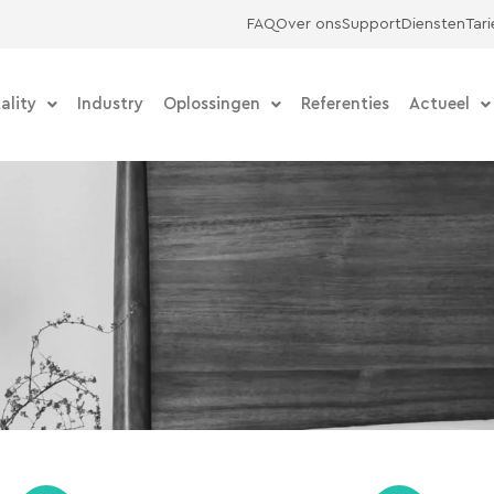
FAQ
Over ons
Support
Diensten
Tar
ality
Industry
Oplossingen
Referenties
Actueel