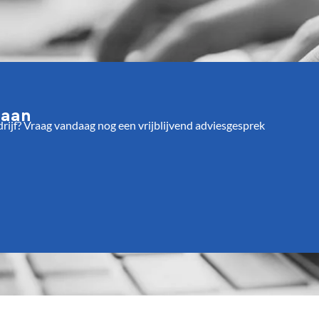
 aan
jf? Vraag vandaag nog een vrijblijvend adviesgesprek