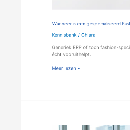
Wanneer is een gespecialiseerd Fa
Kennisbank
/
Chiara
Generiek ERP of toch fashion-speci
écht vooruithelpt.
Meer lezen »
ERP