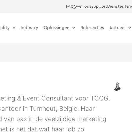
FAQ
Over ons
Support
Diensten
Tar
ality
Industry
Oplossingen
Referenties
Actueel
keting & Event Consultant voor TCOG.
kantoor in Turnhout, België. Haar
 van pas in de veelzijdige marketing
 het is net dat wat haar job zo