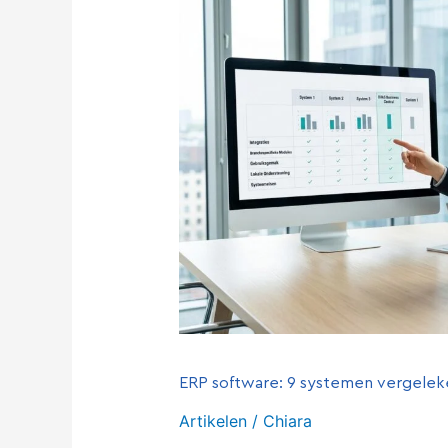
software:
9
systemen
vergeleken
(mkb)
ERP software: 9 systemen vergelek
Artikelen
/
Chiara