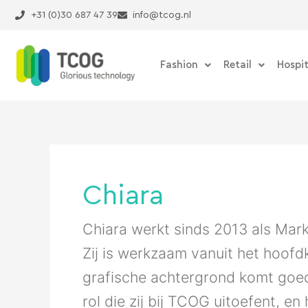
Ga
+31 (0)30 687 47 39
info@tcog.nl
naar
de
inhoud
Fashion
Retail
Hospit
Chiara
Chiara werkt sinds 2013 als Mar
Zij is werkzaam vanuit het hoofd
grafische achtergrond komt goed
rol die zij bij TCOG uitoefent, en