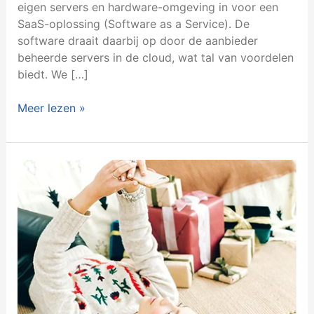
eigen servers en hardware-omgeving in voor een
SaaS-oplossing (Software as a Service). De
software draait daarbij op door de aanbieder
beheerde servers in de cloud, wat tal van voordelen
biedt. We […]
Meer lezen »
Een
uitstekende
e-
commerce-
ervaring
tijdens
de
feestdagen