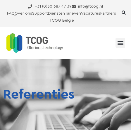
Ga
+31 (0)30 687 47 39
info@tcog.nl
naar
FAQ
Over ons
Support
Diensten
Tarieven
Vacatures
Partners
de
TCOG België
inhoud
Referenties