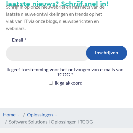
laatste nieuws? Schrijf snel in!
Schrijf in op onze nieuwsbrief en mis niets van de
laatste nieuwe ontwikkelingen en trends op het
vlak van IT via onze blogs, nieuwsberichten en
webinars.
Home
Oplossingen
Software Solutions I Oplossingen I TCOG