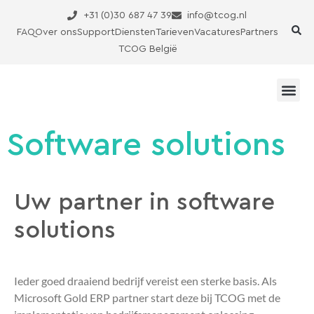
Ga
+31 (0)30 687 47 39
info@tcog.nl
naar
FAQ
Over ons
Support
Diensten
Tarieven
Vacatures
Partners
de
TCOG België
inhoud
Software solutions
Uw partner in software
solutions
Ieder goed draaiend bedrijf vereist een sterke basis.
Als
Microsoft Gold ERP partner start deze bij TCOG met de