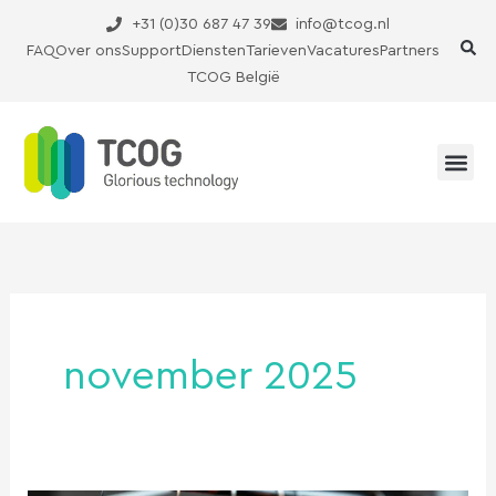
Ga
+31 (0)30 687 47 39
info@tcog.nl
naar
FAQ
Over ons
Support
Diensten
Tarieven
Vacatures
Partners
de
TCOG België
inhoud
november 2025