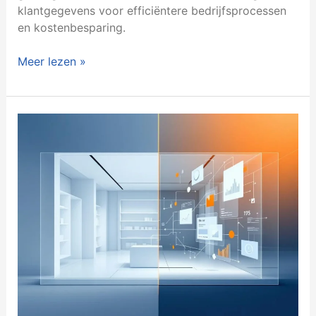
klantgegevens voor efficiëntere bedrijfsprocessen
en kostenbesparing.
Meer lezen »
Kan
ERP
mij
helpen
met
de
integratie
van
e-
commerce
en
mijn