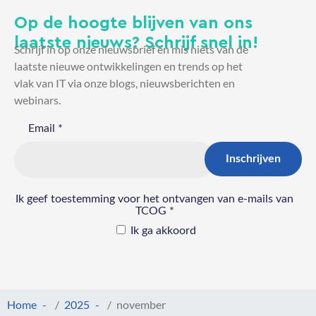
Op de hoogte blijven van ons
laatste nieuws? Schrijf snel in!
Schrijf in op onze nieuwsbrief en mis niets van de
laatste nieuwe ontwikkelingen en trends op het
vlak van IT via onze blogs, nieuwsberichten en
webinars.
Home
2025
november