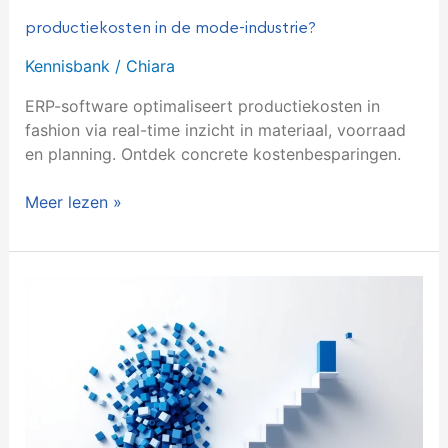
productiekosten in de mode-industrie?
Kennisbank
/
Chiara
ERP-software optimaliseert productiekosten in
fashion via real-time inzicht in materiaal, voorraad
en planning. Ontdek concrete kostenbesparingen.
Meer lezen »
Hoe
helpt
ERP
bij
het
verbeteren
van