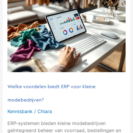
biedt
ERP
voor
kleine
modebedrijven?
Welke voordelen biedt ERP voor kleine
modebedrijven?
Kennisbank
/
Chiara
ERP-systemen bieden kleine modebedrijven
geïntegreerd beheer van voorraad, bestellingen en