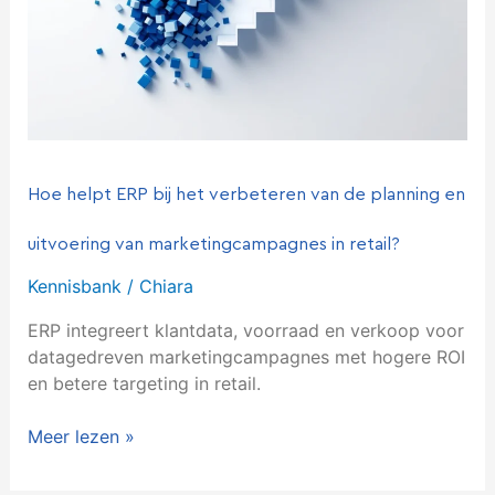
de
planning
en
uitvoering
van
marketingcampagnes
in
retail?
Hoe helpt ERP bij het verbeteren van de planning en
uitvoering van marketingcampagnes in retail?
Kennisbank
/
Chiara
ERP integreert klantdata, voorraad en verkoop voor
datagedreven marketingcampagnes met hogere ROI
en betere targeting in retail.
Meer lezen »