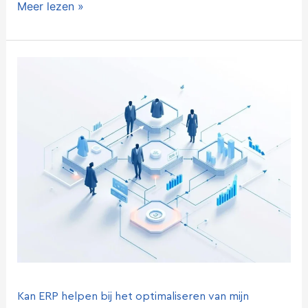
Meer lezen »
Kan
ERP
helpen
bij
het
optimaliseren
van
mijn
productiekosten
in
de
mode-
industrie?
Kan ERP helpen bij het optimaliseren van mijn