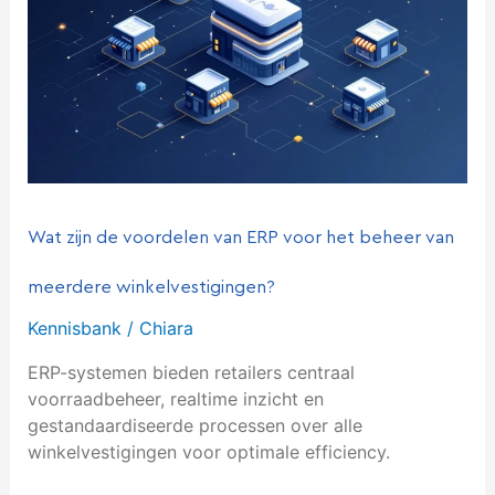
voor
het
beheer
van
meerdere
winkelvestigingen?
Wat zijn de voordelen van ERP voor het beheer van
meerdere winkelvestigingen?
Kennisbank
/
Chiara
ERP-systemen bieden retailers centraal
voorraadbeheer, realtime inzicht en
gestandaardiseerde processen over alle
winkelvestigingen voor optimale efficiency.