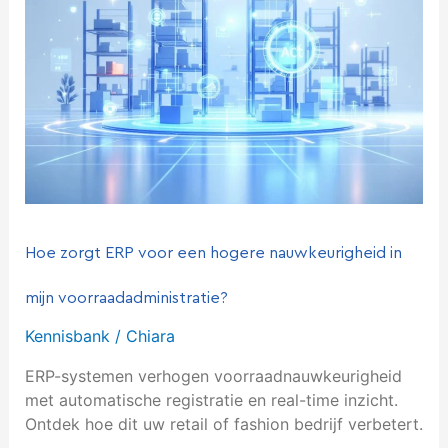
een
hogere
nauwkeurigheid
in
mijn
voorraadadministratie?
Hoe zorgt ERP voor een hogere nauwkeurigheid in
mijn voorraadadministratie?
Kennisbank
/
Chiara
ERP-systemen verhogen voorraadnauwkeurigheid
met automatische registratie en real-time inzicht.
Ontdek hoe dit uw retail of fashion bedrijf verbetert.