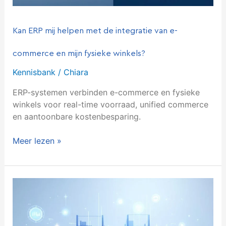
fysieke
winkels?
Kan ERP mij helpen met de integratie van e-
commerce en mijn fysieke winkels?
Kennisbank
/
Chiara
ERP-systemen verbinden e-commerce en fysieke
winkels voor real-time voorraad, unified commerce
en aantoonbare kostenbesparing.
Meer lezen »
Hoe
zorgt
ERP
voor