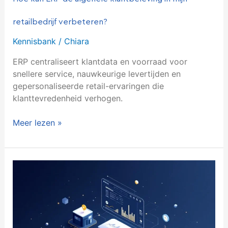
retailbedrijf verbeteren?
Kennisbank
/
Chiara
ERP centraliseert klantdata en voorraad voor
snellere service, nauwkeurige levertijden en
gepersonaliseerde retail-ervaringen die
klanttevredenheid verhogen.
Meer lezen »
Wat
zijn
de
voordelen
van
ERP