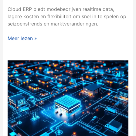
Cloud ERP biedt modebedrijven realtime data,
lagere kosten en flexibiliteit om snel in te spelen op
seizoenstrends en marktveranderingen.
Meer lezen »
Hoe
kan
ERP
de
efficiëntie
van
mijn
supply
chain
verbeteren?