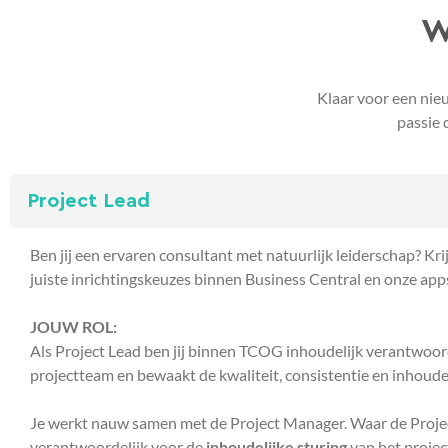
W
Klaar voor een nie
passie
Project Lead
Ben jij een ervaren consultant met natuurlijk leiderschap? Kr
juiste inrichtingskeuzes binnen Business Central en onze apps
JOUW ROL:
Als Project Lead ben jij binnen TCOG inhoudelijk verantwoord
projectteam en bewaakt de kwaliteit, consistentie en inhoudeli
Je werkt nauw samen met de Project Manager. Waar de Project
verantwoordelijk voor de
inhoudelijke sturing
van het projec