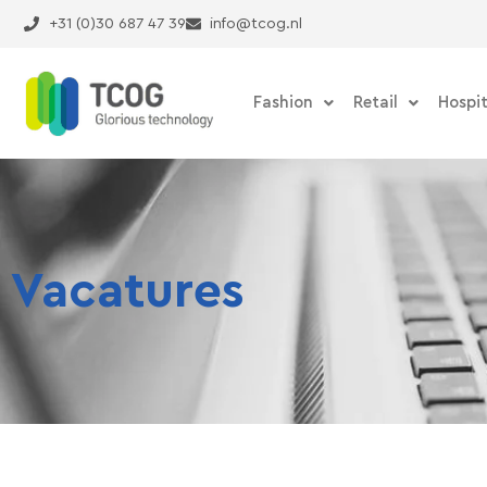
Ga
+31 (0)30 687 47 39
info@tcog.nl
naar
de
inhoud
Fashion
Retail
Hospit
Vacatures