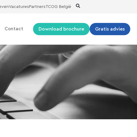
ieven
Vacatures
Partners
TCOG België
Download brochure
Gratis advies
Contact