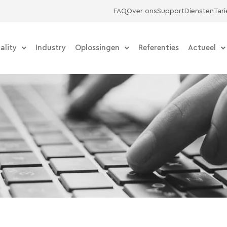
FAQ
Over ons
Support
Diensten
Tar
ality
Industry
Oplossingen
Referenties
Actueel