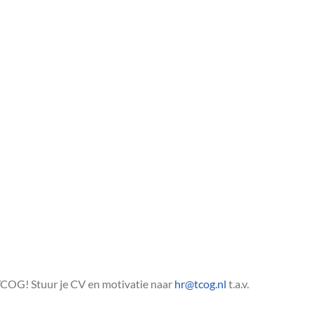
j TCOG!
Stuur je CV en motivatie naar
hr@tcog.nl
t.a.v.