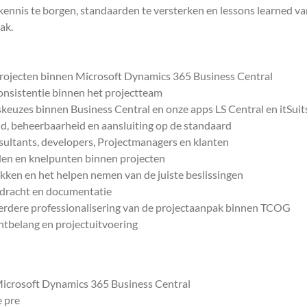
ennis te borgen, standaarden te versterken en lessons learned van
ak.
projecten binnen Microsoft Dynamics 365 Business Central
onsistentie binnen het projectteam
skeuzes binnen Business Central en onze apps LS Central en itSui
id, beheerbaarheid en aansluiting op de standaard
sultants, developers, Projectmanagers en klanten
heden en knelpunten binnen projecten
ken en het helpen nemen van de juiste beslissingen
erdracht en documentatie
verdere professionalisering van de projectaanpak binnen TCOG
ntbelang en projectuitvoering
Microsoft Dynamics 365 Business Central
e pre