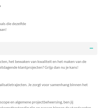
?
als die dezelfde
aan!
jecten, het bewaken van kwaliteit en het maken van de
 uitdagende klantprojecten? Grijp dan nu je kans!
alisatietrajecten. Je zorgt voor samenhang binnen het
scope en algemene projectbeheersing, ben jij
 toekomstbestendig zijn en passen binnen de standaarden