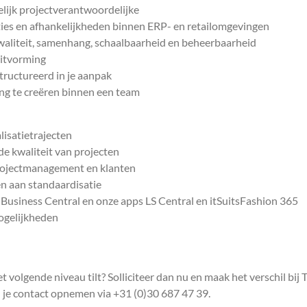
delijk projectverantwoordelijke
aties en afhankelijkheden binnen ERP- en retailomgevingen
aliteit, samenhang, schaalbaarheid en beheerbaarheid
uitvorming
tructureerd in je aanpak
ng te creëren binnen een team
lisatietrajecten
de kwaliteit van projecten
rojectmanagement en klanten
en aan standaardisatie
Business Central en onze apps LS Central en itSuitsFashion 365
ogelijkheden
 volgende niveau tilt? Solliciteer dan nu en maak het verschil bi
je contact opnemen via +31 (0)30 687 47 39.