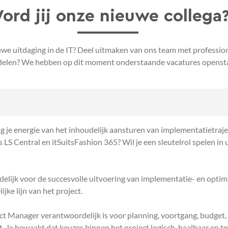
ord jij onze nieuwe collega
uwe uitdaging in de IT? Deel uitmaken van ons team met profession
 delen? We hebben op dit moment onderstaande vacatures openst
ijg je energie van het inhoudelijk aansturen van implementatietra
 LS Central en itSuitsFashion 365? Wil je een sleutelrol spelen in
elijk voor de succesvolle uitvoering van implementatie- en optim
jke lijn van het project.
 Manager verantwoordelijk is voor planning, voortgang, budget, 
t. Je bewaakt dat keuzes binnen het project logisch, haalbaar en