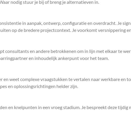
aar nodig stuur je bij of breng je alternatieven in.
consistentie in aanpak, ontwerp, configuratie en overdracht. Je si
uiten op de bredere projectcontext. Je voorkomt versnippering e
t consultants en andere betrokkenen om in lijn met elkaar te wer
parringpartner en inhoudelijk ankerpunt voor het team.
er en weet complexe vraagstukken te vertalen naar werkbare en to
es en oplossingsrichtingen helder zijn.
kheden en knelpunten in een vroeg stadium. Je bespreekt deze tijdi