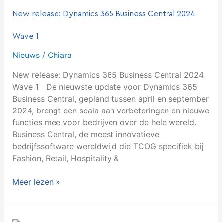
Dynamics
New release: Dynamics 365 Business Central 2024
365
Business
Wave 1
Central
2024
Nieuws
/
Chiara
Wave
New release: Dynamics 365 Business Central 2024
1
Wave 1 De nieuwste update voor Dynamics 365
Business Central, gepland tussen april en september
2024, brengt een scala aan verbeteringen en nieuwe
functies mee voor bedrijven over de hele wereld.
Business Central, de meest innovatieve
bedrijfssoftware wereldwijd die TCOG specifiek bij
Fashion, Retail, Hospitality &
Meer lezen »