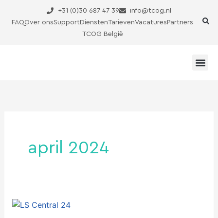
Ga
+31 (0)30 687 47 39
info@tcog.nl
naar
FAQ
Over ons
Support
Diensten
Tarieven
Vacatures
Partners
de
TCOG België
inhoud
april 2024
LS
Central