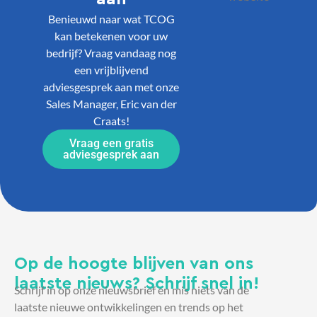
Benieuwd naar wat TCOG
kan betekenen voor uw
bedrijf? Vraag vandaag nog
een vrijblijvend
adviesgesprek aan met onze
Sales Manager, Eric van der
Craats!
Vraag een gratis
adviesgesprek aan
Op de hoogte blijven van ons
laatste nieuws? Schrijf snel in!
Schrijf in op onze nieuwsbrief en mis niets van de
laatste nieuwe ontwikkelingen en trends op het