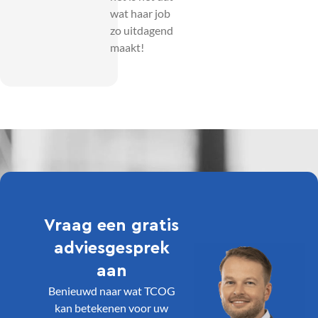
wat haar job
zo uitdagend
maakt!
Vraag een gratis
adviesgesprek
aan
Benieuwd naar wat TCOG
kan betekenen voor uw