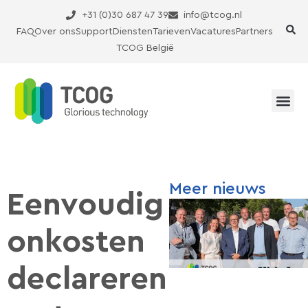
Ga
+31 (0)30 687 47 39
info@tcog.nl
naar
FAQ
Over ons
Support
Diensten
Tarieven
Vacatures
Partners
de
TCOG België
inhoud
Meer nieuws
Eenvoudig
onkosten
declareren