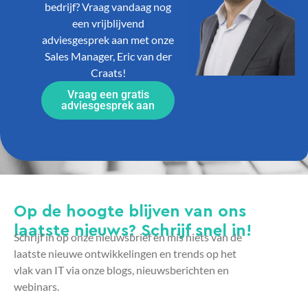
bedrijf? Vraag vandaag nog
een vrijblijvend
adviesgesprek aan met onze
Sales Manager, Eric van der
Craats!
Vraag een gratis
adviesgesprek aan
Op de hoogte blijven van ons
laatste nieuws? Schrijf snel in!
Schrijf in op onze nieuwsbrief en mis niets van de
laatste nieuwe ontwikkelingen en trends op het
vlak van IT via onze blogs, nieuwsberichten en
webinars.