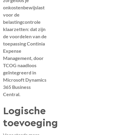
zorgeloos je
onkostenbewijslast
voor de
belastingcontrole
klaarzetten: dat zijn
de voordelen van de
toepassing Continia
Expense
Management, door
TCOG naadloos
geïntegreerd in
Microsoft Dynamics
365 Business
Central.
Logische
toevoeging
Voor steeds meer