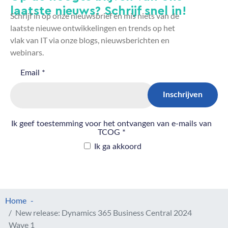
laatste nieuws? Schrijf snel in!
Schrijf in op onze nieuwsbrief en mis niets van de
laatste nieuwe ontwikkelingen en trends op het
vlak van IT via onze blogs, nieuwsberichten en
webinars.
Home
New release: Dynamics 365 Business Central 2024
Wave 1