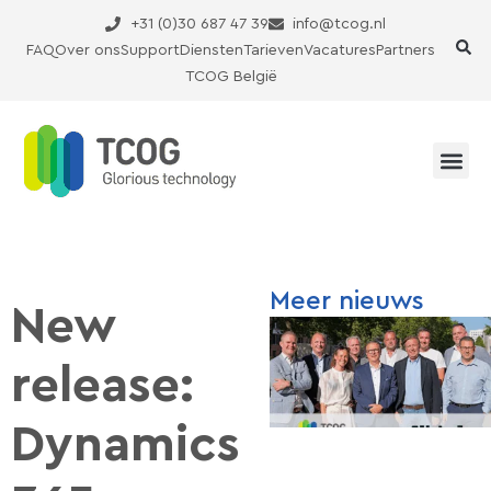
Ga
+31 (0)30 687 47 39
info@tcog.nl
naar
FAQ
Over ons
Support
Diensten
Tarieven
Vacatures
Partners
de
TCOG België
inhoud
Meer nieuws
New
release:
Dynamics