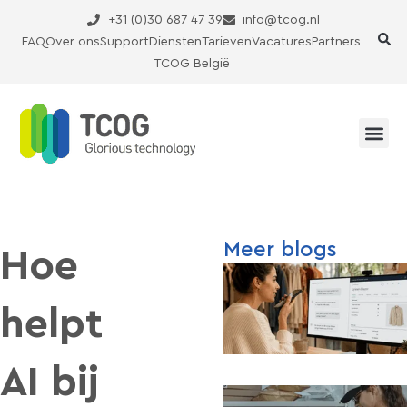
Ga
+31 (0)30 687 47 39
info@tcog.nl
naar
FAQ
Over ons
Support
Diensten
Tarieven
Vacatures
Partners
de
TCOG België
inhoud
Meer blogs
Hoe
helpt
AI bij