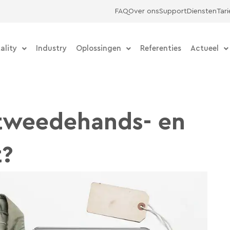
FAQ
Over ons
Support
Diensten
Tar
ality
Industry
Oplossingen
Referenties
Actueel
 tweedehands- en
t?