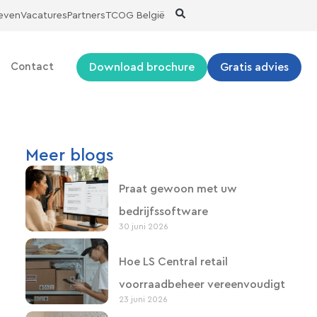
ieven
Vacatures
Partners
TCOG België
Download brochure
Gratis advies
Contact
Meer blogs
Praat gewoon met uw
bedrijfssoftware
30 juni 2026
Hoe LS Central retail
voorraadbeheer vereenvoudigt
23 juni 2026