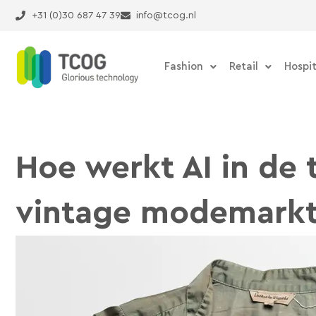
Ga
+31 (0)30 687 47 39
info@tcog.nl
naar
de
inhoud
Fashion
Retail
Hospit
Hoe werkt AI in de
vintage modemark