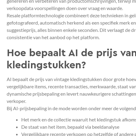
genereren en verbeteren van productomschrijvingen, terwijl m
verkoopdata voorspellingen doen over vraag en waarde.
Resale platformtechnologie combineert deze technieken in ge
gefotografeerd, automatisch herkend als een specifiek merk en
suggestieprijs, alles binnen enkele seconden. Dit verlaagt de 
consistentie van het aanbod op het platform.
Hoe bepaalt AI de prijs va
kledingstukken?
AI bepaalt de prijs van vintage kledingstukken door grote ho
vergelijkbare items, recente transacties, merkwaarde, staat van
dynamische prijsbepaling en levert nauwkeurigere schattingen
verkoper.
Bij AI-prijsbepaling in de mode worden onder meer de volge
Het merk en de collectie waaruit het kledingstuk afkoms
De staat van het item, bepaald via beeldanalyse
Vergelijkbare recente verkopen op hetzelfde of andere 