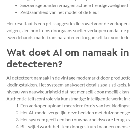
Seizoensgebonden vraag en actuele trendgevoeligheid
Zeldzaamheid van het model of de kleur
Het resultaat is een prijssuggestie die zowel voor de verkoper 
volgen, zien hun items doorgaans sneller verkopen omdat de pr
tweedehands markt transparanter en toegankelijker voor iede
Wat doet AI om namaak in
detecteren?
AI detecteert namaak in de vintage modemarkt door productfot
kledingstukken. Het systeem analyseert details zoals stiksels,
niveau van nauwkeurigheid dat het menselijk oog moeilijk kan
Authenticiteitscontrole via kunstmatige intelligentie werkt in d
Een verkoper uploadt meerdere foto’s van het kledingst
Het AI-model vergelijkt deze beelden met duizenden ge
Het systeem geeft een betrouwbaarheidsscore terug, e
Bij twijfel wordt het item doorgestuurd naar een mensel