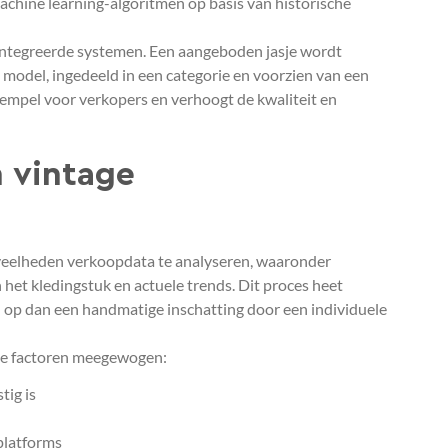
achine learning-algoritmen op basis van historische
ïntegreerde systemen. Een aangeboden jasje wordt
 model, ingedeeld in een categorie en voorzien van een
drempel voor verkopers en verhoogt de kwaliteit en
n vintage
eveelheden verkoopdata te analyseren, waaronder
 het kledingstuk en actuele trends. Dit proces heet
 op dan een handmatige inschatting door een individuele
nde factoren meegewogen:
tig is
platforms