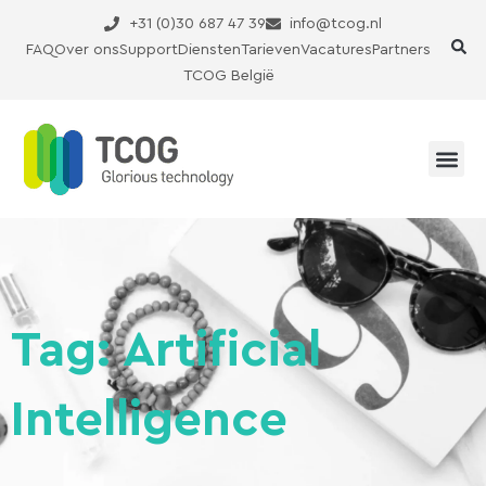
Ga
+31 (0)30 687 47 39
info@tcog.nl
naar
FAQ
Over ons
Support
Diensten
Tarieven
Vacatures
Partners
de
TCOG België
inhoud
Tag: Artificial
Intelligence