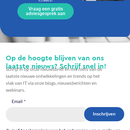
Vraag een gratis
adviesgesprek aan
Op de hoogte blijven van ons
laatste nieuws? Schrijf snel in!
Schrijf in op onze nieuwsbrief en mis niets van de
laatste nieuwe ontwikkelingen en trends op het
vlak van IT via onze blogs, nieuwsberichten en
webinars.