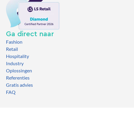
Ga direct naar
Fashion
Retail
Hospitality
Industry
Oplossingen
Referenties
Gratis advies
FAQ
2026 TCOG
Algemene voorwaarden
I
Privacyverklaring
I
EULA
I
Sitemap