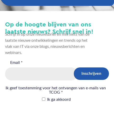
Op de hoogte blijven van ons
laatste nieuws? Schrijf snel in!
Schrijf in op onze nieuwsbrief en mis niets van de
laatste nieuwe ontwikkelingen en trends op het
vlak van IT via onze blogs, nieuwsberichten en
webinars.