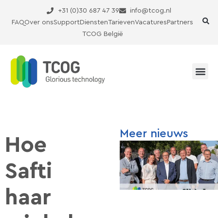
Ga
+31 (0)30 687 47 39
info@tcog.nl
naar
FAQ
Over ons
Support
Diensten
Tarieven
Vacatures
Partners
de
TCOG België
inhoud
Meer nieuws
Hoe
Safti
haar