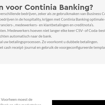
 voor Continia Banking?
verschillende bedrijven, zeker als ze gebruikmaken van Business Ce
 bedrijven in de hospitality, krijgen met Continia Banking optimal
ranciers-, medewerkers- en klantbetalingen en creditnota’s.
ten. Medewerkers hoeven niet langer elke keer CSV- of Coda-best
achten automatisch naar de bank.
r al uw betalingsprocessen. Zo voorkomt u dubbele betalingen.
et cash receipt-journal en gebruik de voorgeconfigureerde templ
. Voorheen moest de
 Bank en elke marketplace