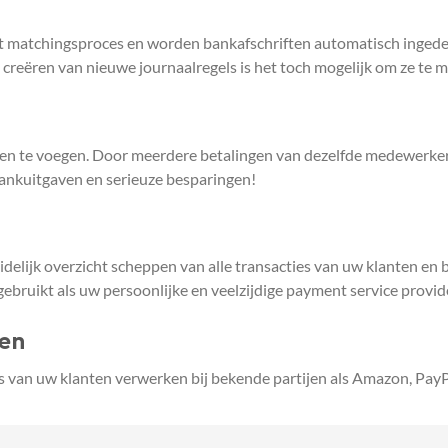
u het matchingsproces en worden bankafschriften automatisch inge
reëren van nieuwe journaalregels is het toch mogelijk om ze te 
n te voegen. Door meerdere betalingen van dezelfde medewerker, k
bankuitgaven en serieuze besparingen!
delijk overzicht scheppen van alle transacties van uw klanten en
ebruikt als uw persoonlijke en veelzijdige payment service provid
jen
 van uw klanten verwerken bij bekende partijen als Amazon, PayPa