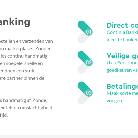
anking
Direct 
Continia Banki
meeste banken 
opstellen en verzenden van
an marketplaces. Zonder
Veilige 
ties continu handmatig
U creëert zond
en soepele, snelle en
goedkeuren van
kendoen een stuk
are partner binnen de
Betalin
Maak korte met
s handmatig af. Zonde,
voegen.
exiteit en omslachtigheid.
tijd.