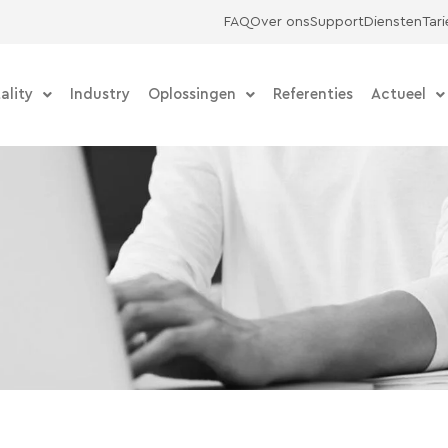
FAQ
Over ons
Support
Diensten
Tar
ality
Industry
Oplossingen
Referenties
Actueel