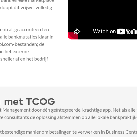
oopt dit vrijwel volledig
ntral, geaccordeerd en
lle bankmutaties klaar in
ol.com-bestanden; de
an het externe
neller af en het bedrijf
ng met TCOG
Management door één geïntegreerde, krachtige app. Net als alle 
e consultants de oplossing afstemmen op alle lokale bankpraktijk
stbestendige manier om betalingen te verwerken in Business Centr