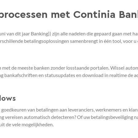
sprocessen met Continia Ba
 van dit jaar Banking)) zijn alle nadelen die gepaard gaan met 
verschillende betalingsoplossingen samenbrengt in één tool, voor u o
 met de meeste banken zonder losstaande portalen. Wissel automa
g bankafschriften en statusupdates en download in realtime de ac
flows
t goedkeuren van betalingen aan leveranciers, werknemers en klan
g vereisen automatisch detecteren? Of uw betalingsbeveiliging naa
uit de vele mogelijkheden.