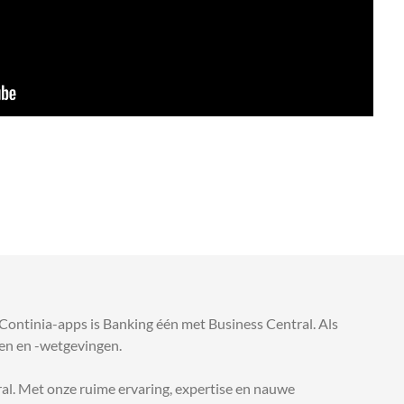
Continia-apps is Banking één met Business Central. Als
en en -wetgevingen.
al.
Met onze ruime ervaring, expertise en nauwe