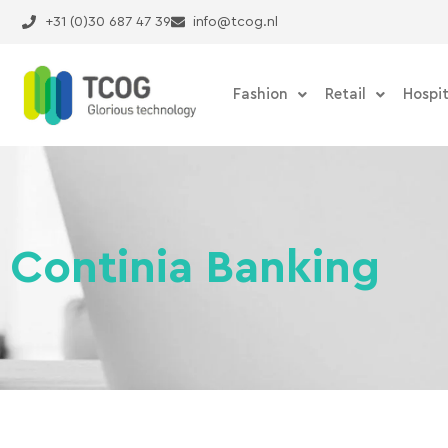
Ga
+31 (0)30 687 47 39
info@tcog.nl
naar
de
inhoud
Fashion
Retail
Hospit
Continia Banking