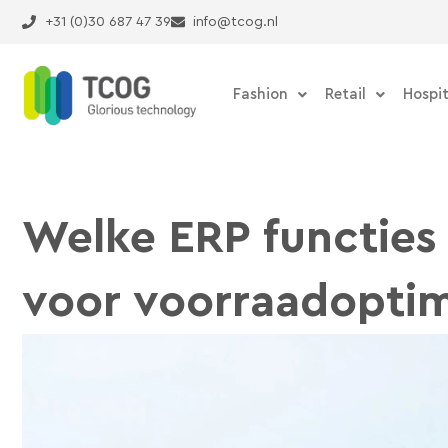
Ga
+31 (0)30 687 47 39
info@tcog.nl
naar
de
inhoud
Fashion
Retail
Hospit
Welke ERP functies 
voor voorraadoptim