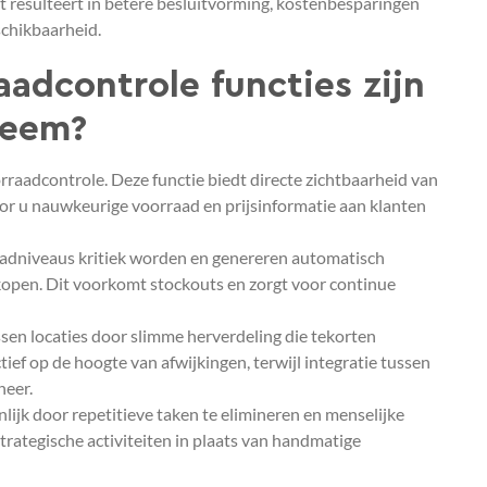
Dit resulteert in betere besluitvorming, kostenbesparingen
chikbaarheid.
adcontrole functies zijn
teem?
rraadcontrole. Deze functie biedt directe zichtbaarheid van
or u nauwkeurige voorraad en prijsinformatie aan klanten
dniveaus kritiek worden en genereren automatisch
kopen. Dit voorkomt stockouts en zorgt voor continue
sen locaties door slimme herverdeling die tekorten
f op de hoogte van afwijkingen, terwijl integratie tussen
heer.
lijk door repetitieve taken te elimineren en menselijke
ategische activiteiten in plaats van handmatige