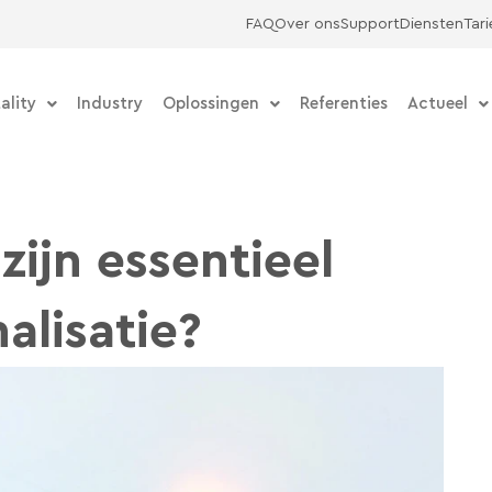
FAQ
Over ons
Support
Diensten
Tar
ality
Industry
Oplossingen
Referenties
Actueel
zijn essentieel
alisatie?