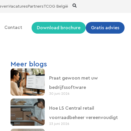
ieven
Vacatures
Partners
TCOG België
Download brochure
Gratis advies
Contact
Meer blogs
Praat gewoon met uw
bedrijfssoftware
30 juni 2026
Hoe LS Central retail
voorraadbeheer vereenvoudigt
23 juni 2026