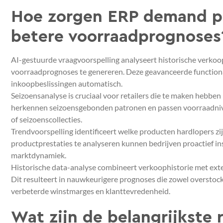
Hoe zorgen ERP demand pl
betere voorraadprognoses
AI-gestuurde vraagvoorspelling analyseert historische verko
voorraadprognoses te genereren. Deze geavanceerde functional
inkoopbeslissingen automatisch.
Seizoensanalyse is cruciaal voor retailers die te maken hebbe
herkennen seizoensgebonden patronen en passen voorraadnive
of seizoenscollecties.
Trendvoorspelling identificeert welke producten hardlopers zij
productprestaties te analyseren kunnen bedrijven proactief 
marktdynamiek.
Historische data-analyse combineert verkoophistorie met ext
Dit resulteert in nauwkeurigere prognoses die zowel overstock
verbeterde winstmarges en klanttevredenheid.
Wat zijn de belangrijkste 