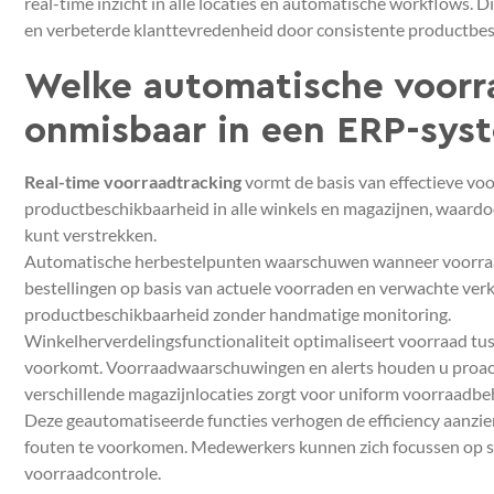
real-time inzicht in alle locaties en automatische workflows. 
en verbeterde klanttevredenheid door consistente productbes
Welke automatische voorra
onmisbaar in een ERP-sys
Real-time voorraadtracking
vormt de basis van effectieve voo
productbeschikbaarheid in alle winkels en magazijnen, waardo
kunt verstrekken.
Automatische herbestelpunten waarschuwen wanneer voorraa
bestellingen op basis van actuele voorraden en verwachte ver
productbeschikbaarheid zonder handmatige monitoring.
Winkelherverdelingsfunctionaliteit optimaliseert voorraad tus
voorkomt. Voorraadwaarschuwingen en alerts houden u proactie
verschillende magazijnlocaties zorgt voor uniform voorraadbe
Deze geautomatiseerde functies verhogen de efficiency aanzien
fouten te voorkomen. Medewerkers kunnen zich focussen op str
voorraadcontrole.