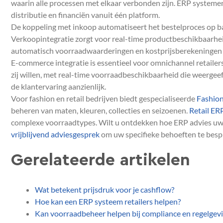
waarin alle processen met elkaar verbonden zijn. ERP system
distributie en financiën vanuit één platform.
De koppeling met inkoop automatiseert het bestelproces op b
Verkoopintegratie zorgt voor real-time productbeschikbaarheid 
automatisch voorraadwaarderingen en kostprijsberekeningen 
E-commerce integratie is essentieel voor omnichannel retaile
zij willen, met real-time voorraadbeschikbaarheid die weergeef
de klantervaring aanzienlijk.
Voor fashion en retail bedrijven biedt gespecialiseerde
Fashio
beheren van maten, kleuren, collecties en seizoenen.
Retail ER
complexe voorraadtypes. Wilt u ontdekken hoe ERP advies uw 
vrijblijvend adviesgesprek
om uw specifieke behoeften te besp
Gerelateerde artikelen
Wat betekent prijsdruk voor je cashflow?
Hoe kan een ERP systeem retailers helpen?
Kan voorraadbeheer helpen bij compliance en regelgev