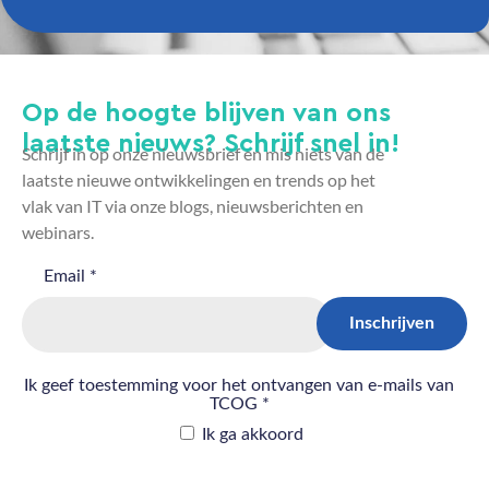
Op de hoogte blijven van ons
laatste nieuws? Schrijf snel in!
Schrijf in op onze nieuwsbrief en mis niets van de
laatste nieuwe ontwikkelingen en trends op het
vlak van IT via onze blogs, nieuwsberichten en
webinars.