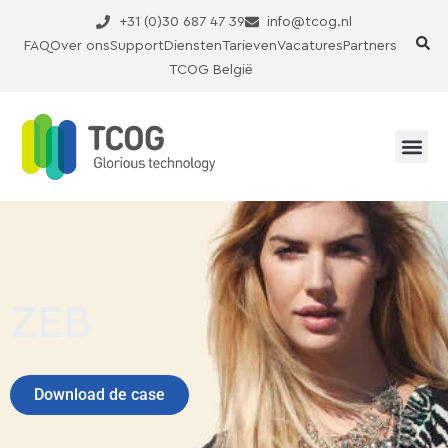
Ga
+31 (0)30 687 47 39
info@tcog.nl
naar
FAQ
Over ons
Support
Diensten
Tarieven
Vacatures
Partners
de
TCOG België
inhoud
ZEB
Download de case