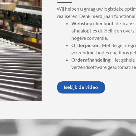
Wij helpen u graag uw logistieke optim
realiseren. Denk hierbij aan functionali
Webshop checkout
: de Trans
afhaalopties duidelijk en overzi
hogere conversie.
Orderpicken
: Met de geïnteg
verzendmethodes naadloos ge
Orderafhandeling
: Het gehel
verzendsoftware geautomatise
Bekijk de video