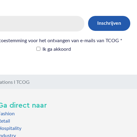
gations I TCOG
Ga direct naar
Fashion
etail
ospitality
Industry