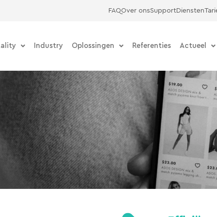
FAQ
Over ons
Support
Diensten
Tar
ality
Industry
Oplossingen
Referenties
Actueel