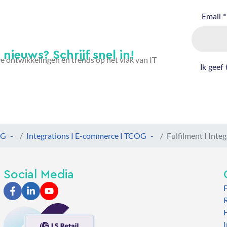
nieuws? Schrijf snel in!
we ontwikkelingen en trends op het vlak van IT
OG
Integrations I E-commerce I TCOG
Fulfilment I Inte
Social Media
R
H