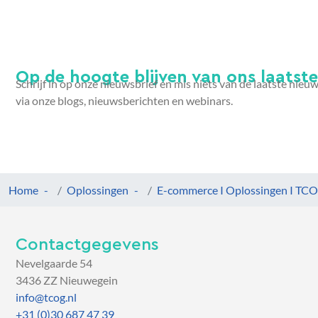
Op de hoogte blijven van ons laatste 
Schrijf in op onze nieuwsbrief en mis niets van de laatste nieu
via onze blogs, nieuwsberichten en webinars.
Home
Oplossingen
E-commerce I Oplossingen I TC
Contactgegevens
Nevelgaarde 54
3436 ZZ Nieuwegein
info@tcog.nl
+31 (0)30 687 47 39