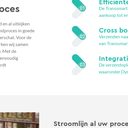
Efficiën
oces
De Transsmart 
aankoop tot en
en al uitkijken
Cross bo
endproces in goede
Verzenden naar
erschat. Voor de
van Transsmar
rken wij samen
. Met de
eenvoudig
Integrat
De verzendopl
rdt
waaronder Dyn
Stroomlijn al uw proc