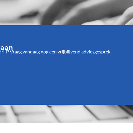
 aan
jf? Vraag vandaag nog een vrijblijvend adviesgesprek