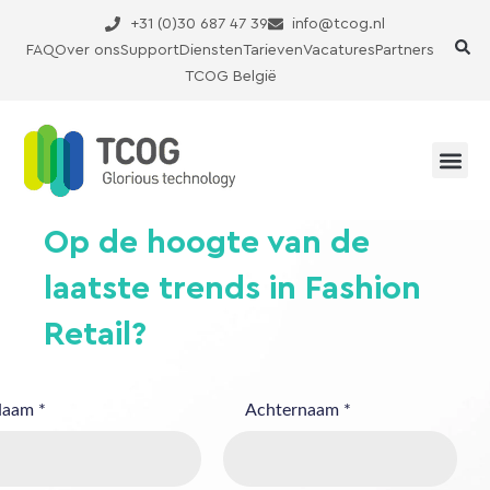
Ga
+31 (0)30 687 47 39
info@tcog.nl
naar
FAQ
Over ons
Support
Diensten
Tarieven
Vacatures
Partners
de
TCOG België
inhoud
Op de hoogte van de
laatste trends in Fashion
Retail?