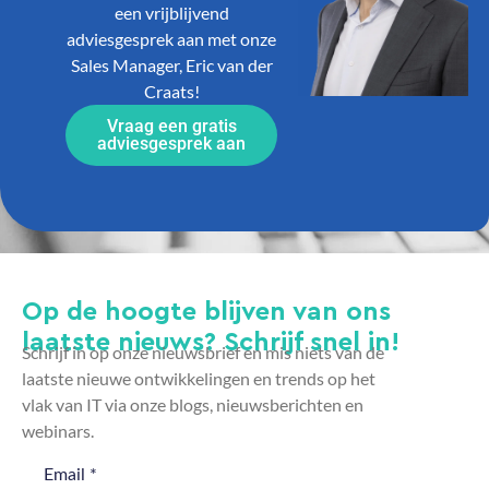
een vrijblijvend
adviesgesprek aan met onze
Sales Manager, Eric van der
Craats!
Vraag een gratis
adviesgesprek aan
Op de hoogte blijven van ons
laatste nieuws? Schrijf snel in!
Schrijf in op onze nieuwsbrief en mis niets van de
laatste nieuwe ontwikkelingen en trends op het
vlak van IT via onze blogs, nieuwsberichten en
webinars.