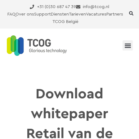
Ga
+31 (0)30 687 47 39
info@tcog.nl
naar
FAQ
Over ons
Support
Diensten
Tarieven
Vacatures
Partners
de
TCOG België
inhoud
Download
whitepaper
Retail van de