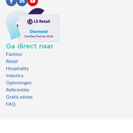
Ga direct naar
Fashion
Retail
Hospitality
Industry
Oplossingen
Referenties
Gratis advies
FAQ
2026 TCOG
Algemene voorwaarden
I
Privacyverklaring
I
EULA
I