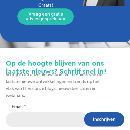
Craats!
Vraag een gratis
adviesgesprek aan
Op de hoogte blijven van ons
laatste nieuws? Schrijf snel in!
Schrijf in op onze nieuwsbrief en mis niets van de
laatste nieuwe ontwikkelingen en trends op het
vlak van IT via onze blogs, nieuwsberichten en
webinars.