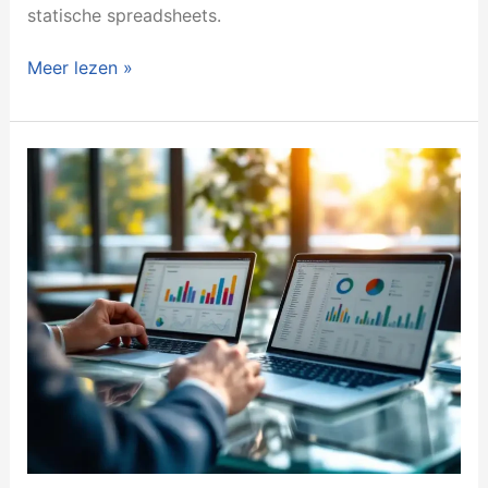
statische spreadsheets.
Meer lezen »
Is
Power
BI
moeilijker
te
leren
dan
Excel?