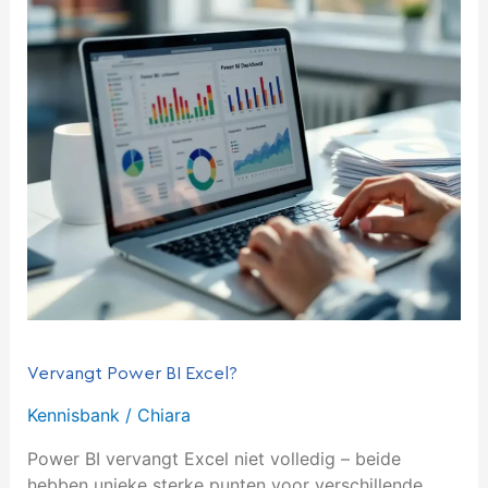
Vervangt
Power
BI
Excel?
Vervangt Power BI Excel?
Kennisbank
/
Chiara
Power BI vervangt Excel niet volledig – beide
hebben unieke sterke punten voor verschillende