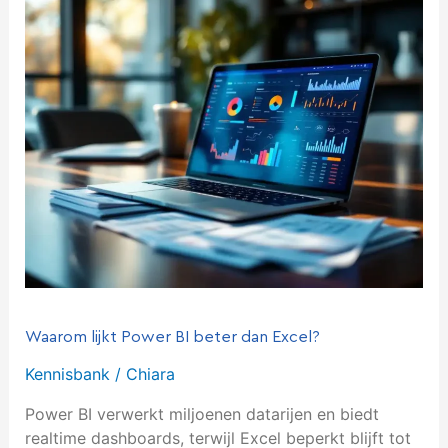
lijkt
Power
BI
beter
dan
Excel?
Waarom lijkt Power BI beter dan Excel?
Kennisbank
/
Chiara
Power BI verwerkt miljoenen datarijen en biedt
realtime dashboards, terwijl Excel beperkt blijft tot