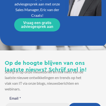
adviesgesprek aan met onze
Sales Manager, Eric van der
Craats!
Vraag een gratis
adviesgesprek aan
Op de hoogte blijven van ons
laatste nieuws? Schrijf snel in!
Schrijf in op onze nieuwsbrief en mis niets van de
laatste nieuwe ontwikkelingen en trends op het
vlak van IT via onze blogs, nieuwsberichten en
webinars.