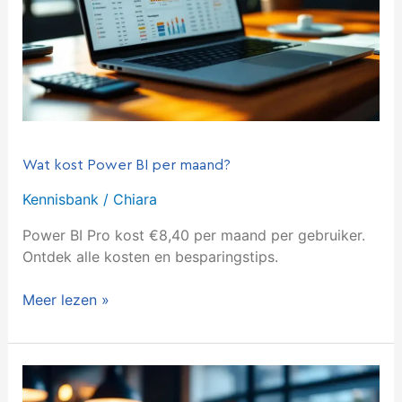
Wat kost Power BI per maand?
Kennisbank
/
Chiara
Power BI Pro kost €8,40 per maand per gebruiker.
Ontdek alle kosten en besparingstips.
Meer lezen »
Wat
kun