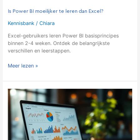
Is Power BI moeilijker te leren dan Excel?
Kennisbank
/
Chiara
Excel-gebruikers leren Power BI basisprincipes
binnen 2-4 weken. Ontdek de belangrijkste
verschillen en leerstappen.
Meer lezen »
Wat
kost
Power
BI
per
maand?