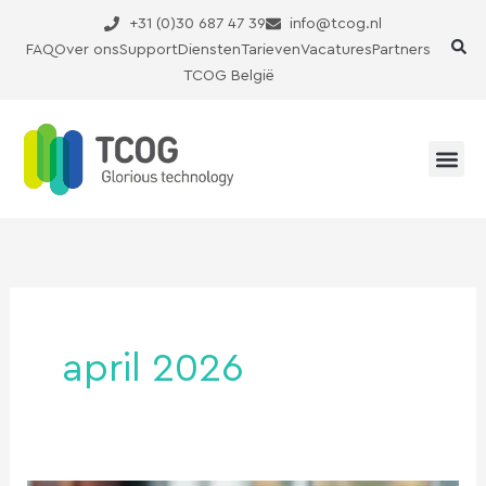
Ga
+31 (0)30 687 47 39
info@tcog.nl
naar
FAQ
Over ons
Support
Diensten
Tarieven
Vacatures
Partners
de
TCOG België
inhoud
april 2026