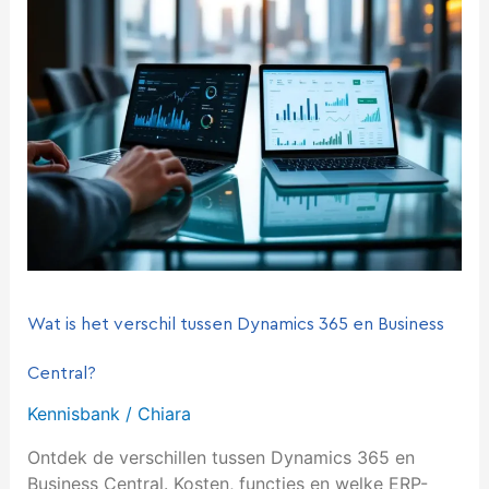
het
verschil
tussen
Dynamics
365
en
Business
Central?
Wat is het verschil tussen Dynamics 365 en Business
Central?
Kennisbank
/
Chiara
Ontdek de verschillen tussen Dynamics 365 en
Business Central. Kosten, functies en welke ERP-