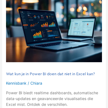
je
in
Power
BI
doen
dat
niet
in
Excel
kan?
Wat kun je in Power BI doen dat niet in Excel kan?
Kennisbank
/
Chiara
Power BI biedt realtime dashboards, automatische
data-updates en geavanceerde visualisaties die
Excel mist. Ontdek de verschillen.